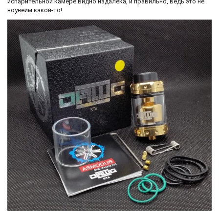
испарительной камере видно издалека, и правильно, ведь это не
ноунейм какой-то!