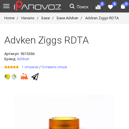
0
0
0
Поиск
Home
Начало
Баки
Баки Advken
Advken Ziggs RDTA
Advken Ziggs RDTA
Артикул:
5615366
Бренд:
Advken
/
1 отзывов
Оставить отзыв