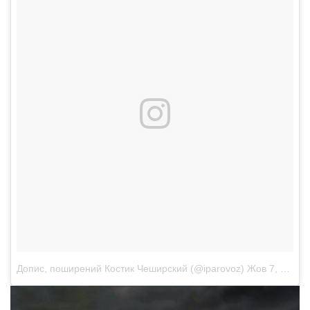
Допис, поширений Костик Чеширский (@iparovoz)
Жов 7, 2017 о 4:16 PDT