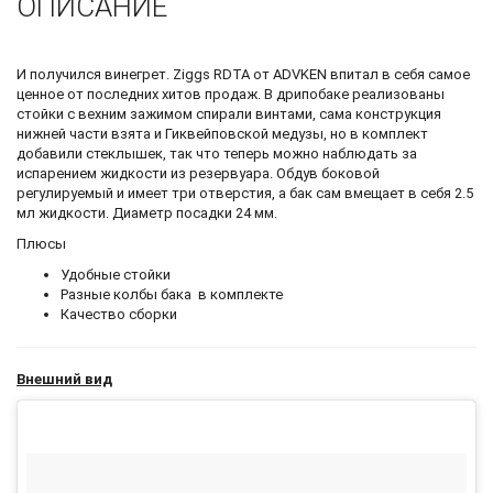
ОПИСАНИЕ
И получился винегрет. Ziggs RDTA от ADVKEN впитал в себя самое
ценное от последних хитов продаж. В дрипобаке реализованы
стойки с вехним зажимом спирали винтами, сама конструкция
нижней части взята и Гиквейповской медузы, но в комплект
добавили стеклышек, так что теперь можно наблюдать за
испарением жидкости из резервуара. Обдув боковой
регулируемый и имеет три отверстия, а бак сам вмещает в себя 2.5
мл жидкости. Диаметр посадки 24 мм.
Плюсы
Удобные стойки
Разные колбы бака в комплекте
Качество сборки
Внешний вид